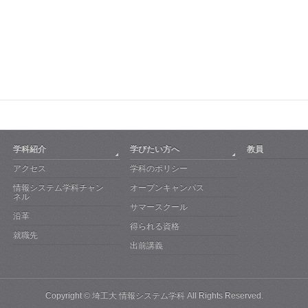
学科紹介
学びたい方へ
教員
アクセス
学科のポリシー
情報システム学科チャン
オープンキャンパス
ネル
サマースクール
沿革
得られる資格
就職先
出前講義
Copyright ©
埼工大 情報システム学科
All Rights Reserved.