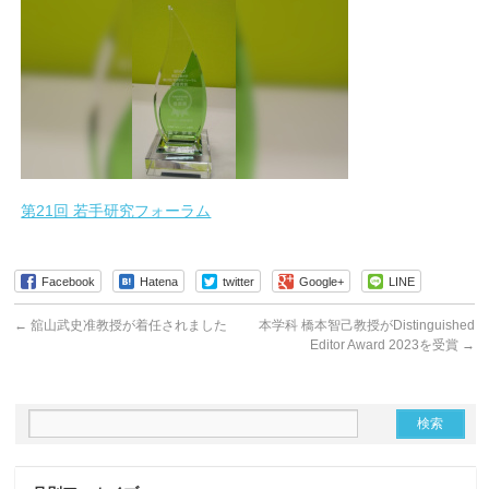
第21回 若手研究フォーラム
Facebook
Hatena
twitter
Google+
LINE
←
舘山武史准教授が着任されました
本学科 橋本智己教授がDistinguished
Editor Award 2023を受賞
→