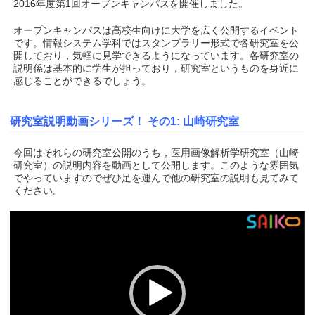
2016年度第1回オープンキャンパスを開催しました。
オープンキャンパスは高校生向けに大学を広く公開するイベント
です。情報システム学科ではスタンプラリー形式で各研究室を公
開しており，気軽に見学できるようになっています。各研究室の
説明係は基本的に学生が担っており，研究室というものを身近に
感じることができるでしょう。
研究室説明動画シリーズ！ その1: 山崎研究室
今回はそれらの研究室公開のうち，医用画像解析学研究室（山崎
研究室）の説明内容を動画として公開します。このような雰囲気
でやっていますのでぜひ足を運んで他の研究室の説明も見てみて
ください。
動
画
プ
レ
ー
ヤ
ー