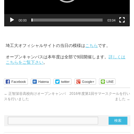
00:00
03:04
埼工大オフィシャルサイトの当日の模様は
こちら
です。
オープンキャンパスは本年度は全部で9回開催します。
詳しくは
こちらをご覧下さい
。
Facebook
Hatena
twitter
Google+
LINE
←
正智深谷高校向けオープンキャンパ
2016年度第1回サマースクールを行い
スを行いました
ました
→