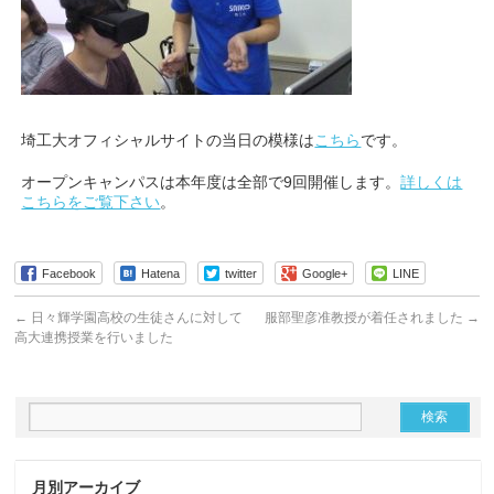
埼工大オフィシャルサイトの当日の模様は
こちら
です。
オープンキャンパスは本年度は全部で9回開催します。
詳しくは
こちらをご覧下さい
。
Facebook
Hatena
twitter
Google+
LINE
←
日々輝学園高校の生徒さんに対して
服部聖彦准教授が着任されました
→
高大連携授業を行いました
月別アーカイブ