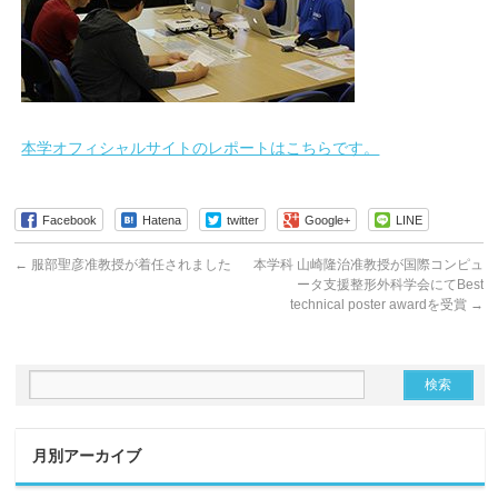
本学オフィシャルサイトのレポートはこちらです。
Facebook
Hatena
twitter
Google+
LINE
←
服部聖彦准教授が着任されました
本学科 山崎隆治准教授が国際コンピュ
ータ支援整形外科学会にてBest
technical poster awardを受賞
→
月別アーカイブ