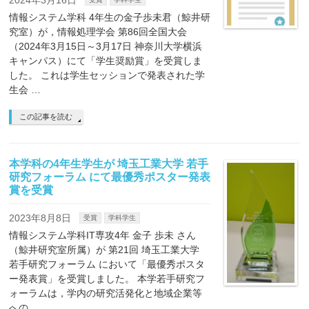
情報システム学科 4年生の金子歩未君（鯨井研
究室）が，情報処理学会 第86回全国大会
（2024年3月15日～3月17日 神奈川大学横浜
キャンパス）にて「学生奨励賞」を受賞しま
した。 これは学生セッションで発表された学
生会 …
この記事を読む
本学科の4年生学生が 埼玉工業大学 若手
研究フォーラム にて最優秀ポスター発表
賞を受賞
2023年8月8日
受賞
学科学生
情報システム学科IT専攻4年 金子 歩未 さん
（鯨井研究室所属）が 第21回 埼玉工業大学
若手研究フォーラム において「最優秀ポスタ
ー発表賞」を受賞しました。 本学若手研究フ
ォーラムは，学内の研究活発化と地域企業等
への …