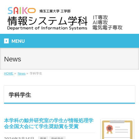
MENU
News
HOME
»
News
»
学科学生
学科学生
本学科の鯨井研究室の学生が情報処理学
会全国大会にて学生奨励賞を受賞
2024年3月16日
受賞
学科学生